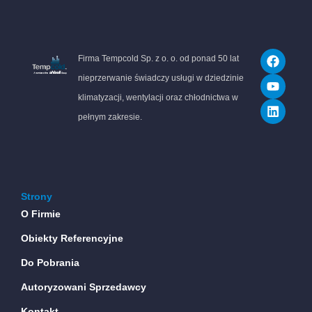
F
Y
L
Firma Tempcold Sp. z o. o. od ponad 50 lat
a
o
i
c
u
n
nieprzerwanie świadczy usługi w dziedzinie
e
t
k
klimatyzacji, wentylacji oraz chłodnictwa w
b
u
e
o
b
d
pełnym zakresie.
o
e
i
k
n
Strony
O Firmie
Obiekty Referencyjne
Do Pobrania
Autoryzowani Sprzedawcy
Kontakt