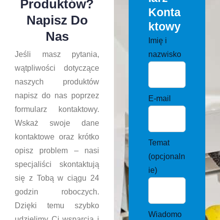
Produktów?
Konta
Napisz Do
Ktowy
Nas
Imię i
nazwisko
Jeśli masz pytania,
wątpliwości dotyczące
naszych produktów
napisz do nas poprzez
E-mail
formularz kontaktowy.
Wskaż swoje dane
kontaktowe oraz krótko
Temat
opisz problem – nasi
(opcjonaln
specjaliści skontaktują
ie)
się z Tobą w ciągu 24
godzin roboczych.
Dzięki temu szybko
Wiadomo
udzielimy Ci wsparcia i