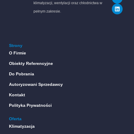
e
t
k
klimatyzacji, wentylacji oraz chłodnictwa w
b
u
e
o
b
d
pełnym zakresie.
o
e
i
k
n
Strony
O Firmie
Obiekty Referencyjne
Do Pobrania
Autoryzowani Sprzedawcy
Kontakt
Polityka Prywatności
Oferta
Klimatyzacja