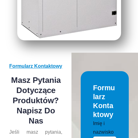
Formularz Kontaktowy
Masz Pytania
Formu
Dotyczące
Larz
Produktów?
Konta
Napisz Do
Ktowy
Nas
Imię i
nazwisko
Jeśli masz pytania,