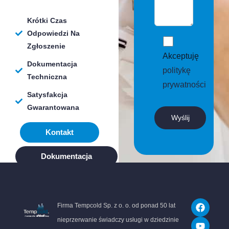
Krótki Czas
Odpowiedzi Na
Zgłoszenie
Akceptuję
Dokumentacja
politykę
Techniczna
prywatności
Satysfakcja
Gwarantowana
Kontakt
Dokumentacja
F
Y
L
Firma Tempcold Sp. z o. o. od ponad 50 lat
a
o
i
c
u
n
nieprzerwanie świadczy usługi w dziedzinie