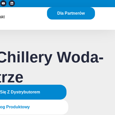
Y
L
o
i
u
n
t
k
Dla Partnerów
u
e
akt
b
d
e
i
n
Chillery Woda-
rze
 Się Z Dystrybutorem
log Produktowy