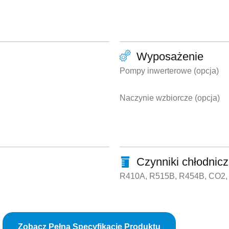
Wyposażenie
Pompy inwerterowe (opcja)
Naczynie wzbiorcze (opcja)
Czynniki chłodnic
R410A, R515B, R454B, CO2, 
Zobacz Pełną Specyfikację Produktu