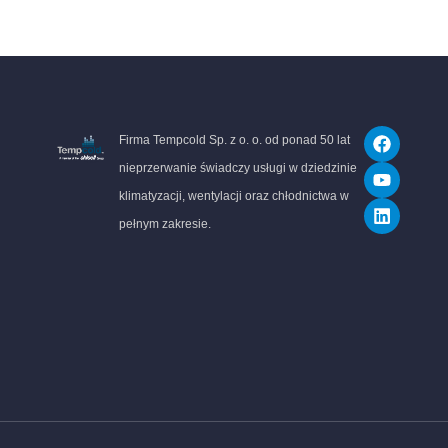
F
Y
L
Firma Tempcold Sp. z o. o. od ponad 50 lat
a
o
i
c
u
n
nieprzerwanie świadczy usługi w dziedzinie
e
t
k
klimatyzacji, wentylacji oraz chłodnictwa w
b
u
e
o
b
d
pełnym zakresie.
o
e
i
k
n