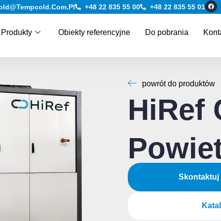
F
old@tempcold.com.pl
+48 22 835 55 00
+48 22 835 55 01
a
c
e
b
Produkty
Obiekty referencyjne
Do pobrania
Kont
o
o
k
powrót do produktów
HiRef 
Powiet
Skontaktuj
Kata