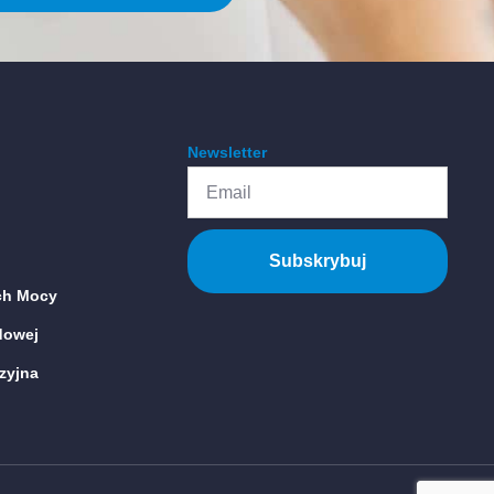
Newsletter
Email
Subskrybuj
ch Mocy
dowej
zyjna