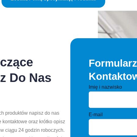
yczące
Formular
Kontakto
z Do Nas
Imię i nazwisko
ych produktów napisz do nas
E-mail
 kontaktowe oraz krótko opisz
ą w ciągu 24 godzin roboczych.