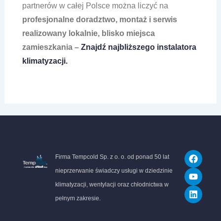
partnerów w całej Polsce można liczyć na
profesjonalne doradztwo, montaż i serwis
realizowany lokalnie, blisko miejsca
zamieszkania –
Znajdź najbliższego instalatora
klimatyzacji.
F
Y
L
Firma Tempcold Sp. z o. o. od ponad 50 lat
a
o
i
c
u
n
nieprzerwanie świadczy usługi w dziedzinie
e
t
k
klimatyzacji, wentylacji oraz chłodnictwa w
b
u
e
o
b
d
pełnym zakresie.
o
e
i
k
n