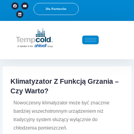
Przejdź
F
L
Y
a
i
o
Dla Partnerów
c
n
u
do
e
k
t
b
e
u
treści
o
d
b
o
i
e
k
n
Klimatyzator Z Funkcją Grzania –
Czy Warto?
Nowoczesny klimatyzator może być znacznie
bardziej wszechstronnym urządzeniem niż
tradycyjny system służący wyłącznie do
chłodzenia pomieszczeń.