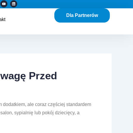
Y
L
o
i
u
n
t
k
Dla Partnerów
u
e
akt
b
d
e
i
n
Uwagę Przed
m dodatkiem, ale coraz częściej standardem
lon, sypialnię lub pokój dziecięcy, a