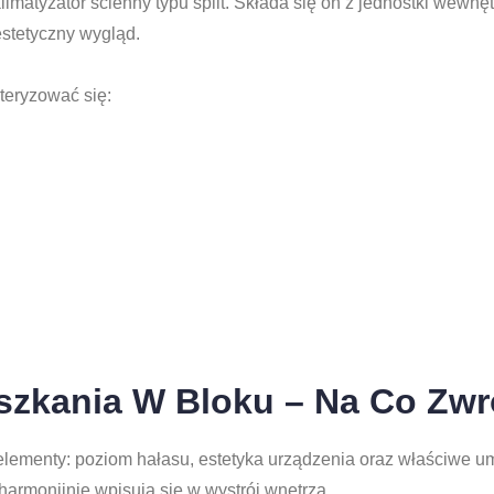
imatyzator ścienny typu split. Składa się on z jednostki wewnę
stetyczny wygląd.
teryzować się:
eszkania W Bloku – Na Co Zw
elementy: poziom hałasu, estetyka urządzenia oraz właściwe um
 harmonijnie wpisują się w wystrój wnętrza.