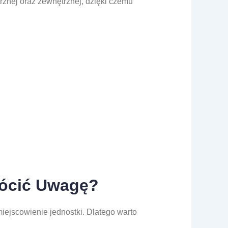
trznej oraz zewnętrznej, dzięki czemu
rócić Uwagę?
iejscowienie jednostki. Dlatego warto