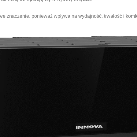
e znaczenie, ponieważ wpływa na wydajność, trwałość i komfo