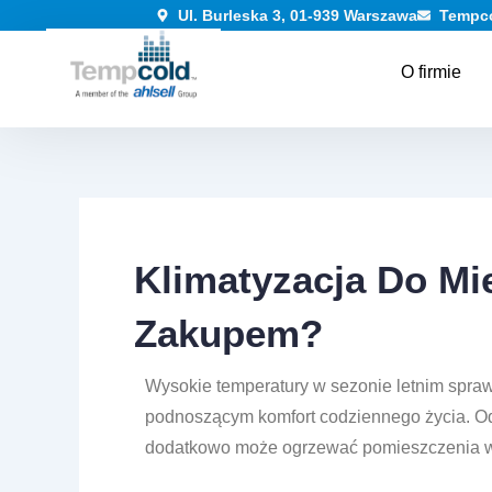
Przejdź
Ul. Burleska 3, 01-939 Warszawa
Tempc
do
O firmie
treści
Klimatyzacja Do Mi
Zakupem?
Wysokie temperatury w sezonie letnim sprawi
podnoszącym komfort codziennego życia. Odp
dodatkowo może ogrzewać pomieszczenia w 