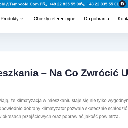
F
old@tempcold.com.pl
+48 22 835 55 00
+48 22 835 55 01
a
c
e
b
Produkty
Obiekty referencyjne
Do pobrania
Kont
o
o
k
eszkania – Na Co Zwrócić 
ają, że klimatyzacja w mieszkaniu staje się nie tylko wygodny
owiednio dobrany klimatyzator pozwala skutecznie schłodzić sa
okresach przejściowych oraz poprawiać jakość powietrza.